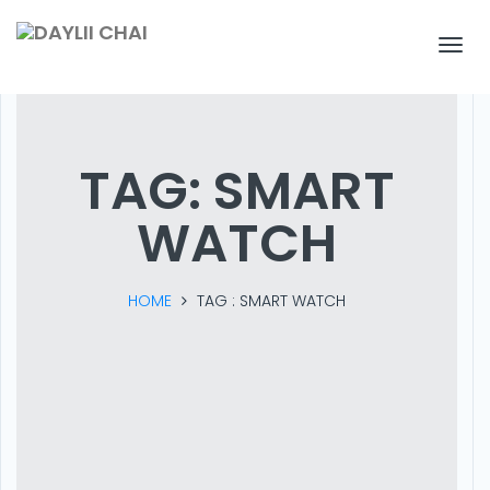
T
o
g
TAG:
SMART
g
WATCH
l
e
HOME
TAG :
SMART WATCH
n
a
v
i
g