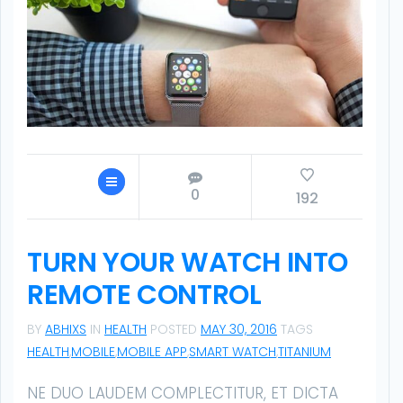
0
192
TURN YOUR WATCH INTO
REMOTE CONTROL
BY
ABHIXS
IN
HEALTH
POSTED
MAY 30, 2016
TAGS
HEALTH
,
MOBILE
,
MOBILE APP
,
SMART WATCH
,
TITANIUM
NE DUO LAUDEM COMPLECTITUR, ET DICTA