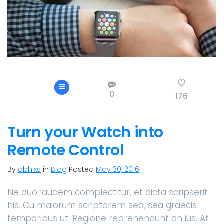
0
176
Turn your Watch into
Remote Control
By
abhixs
in
Blog
Posted
May 30, 2016
Ne duo laudem complectitur, et dicta scripserit
his. Cu maiorum scriptorem sea, sea graecis
temporibus ut. Regione reprehendunt an ius. At