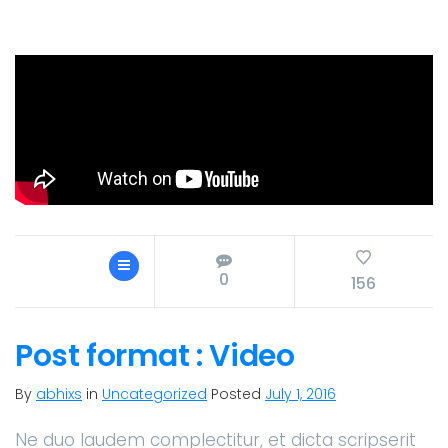
0
156
Post format : Video
By
abhixs
in
Uncategorized
Posted
July 1, 2016
Ne duo laudem complectitur, et dicta scripserit