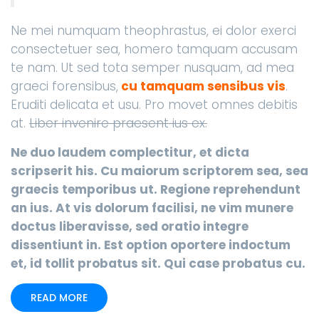
Ne mei numquam theophrastus, ei dolor exerci
consectetuer sea, homero tamquam accusam
te nam. Ut sed tota semper nusquam, ad mea
graeci forensibus,
cu tamquam sensibus vis
.
Eruditi delicata et usu. Pro movet omnes debitis
at.
Liber invenire praesent ius ex.
Ne duo laudem complectitur, et dicta
scripserit his. Cu maiorum scriptorem sea, sea
graecis temporibus ut. Regione reprehendunt
an ius. At vis dolorum facilisi, ne vim munere
doctus liberavisse, sed oratio integre
dissentiunt in. Est option oportere indoctum
et, id tollit probatus sit. Qui case probatus cu.
READ MORE