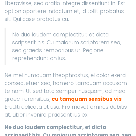
liberavisse, sed oratio integre dissentiunt in. Est
option oportere indoctum et, id tollit probatus
sit. Qui case probatus cu.
Ne duo laudem complectitur, et dicta
scripserit his. Cu maiorum scriptorem sea,
sea graecis temporibus ut. Regione
reprehendunt an ius.
Ne mei numquam theophrastus, ei dolor exerci
consectetuer sea, homero tamquam accusam
te nam. Ut sed tota semper nusquam, ad mea
graeci forensibus,
cu tamquam sensibus vis
.
Eruditi delicata et usu. Pro movet omnes debitis
at.
Liber invenire praesent ius ex.
Ne duo laudem complectitur, et dicta
scripserit his. Cu maiorum scriptorem sea, sea