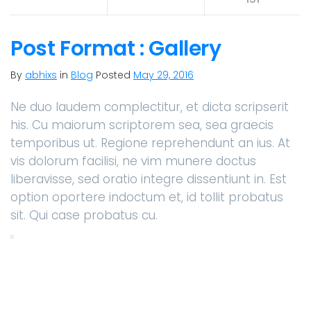
Post Format : Gallery
By
abhixs
in
Blog
Posted
May 29, 2016
Ne duo laudem complectitur, et dicta scripserit
his. Cu maiorum scriptorem sea, sea graecis
temporibus ut. Regione reprehendunt an ius. At
vis dolorum facilisi, ne vim munere doctus
liberavisse, sed oratio integre dissentiunt in. Est
option oportere indoctum et, id tollit probatus
sit. Qui case probatus cu.
Ne duo laudem complectitur, et dicta
scripserit his. Cu maiorum scriptorem sea,
sea graecis temporibus ut. Regione
reprehendunt an ius.