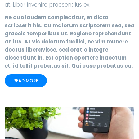
at.
Liber invenire praesent ius ex.
Ne duo laudem complectitur, et dicta
scripserit his. Cu maiorum scriptorem sea, sea
graecis temporibus ut. Regione reprehendunt
an ius. At vis dolorum facilisi, ne vim munere
doctus liberavisse, sed oratio integre
dissentiunt in. Est option oportere indoctum
et, id tollit probatus sit. Qui case probatus cu.
READ MORE