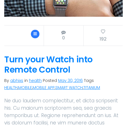
0
192
Turn your Watch into
Remote Control
By
abhixs
in
health
Posted
May 30, 2016
Tags
HEALTH
,
MOBILE
,
MOBILE APP
,
SMART WATCH
,
TITANIUM
Ne duo laudem complectitur, et dicta scripserit
his. Cu maiorum scriptorem sea, sea graecis
temporibus ut. Regione reprehendunt an ius. At
vis dolorum facilisi, ne vim munere doctus