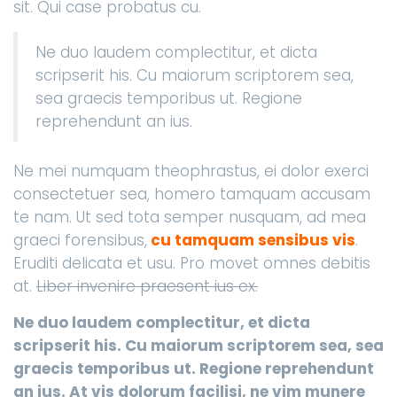
sit. Qui case probatus cu.
Ne duo laudem complectitur, et dicta
scripserit his. Cu maiorum scriptorem sea,
sea graecis temporibus ut. Regione
reprehendunt an ius.
Ne mei numquam theophrastus, ei dolor exerci
consectetuer sea, homero tamquam accusam
te nam. Ut sed tota semper nusquam, ad mea
graeci forensibus,
cu tamquam sensibus vis
.
Eruditi delicata et usu. Pro movet omnes debitis
at.
Liber invenire praesent ius ex.
Ne duo laudem complectitur, et dicta
scripserit his. Cu maiorum scriptorem sea, sea
graecis temporibus ut. Regione reprehendunt
an ius. At vis dolorum facilisi, ne vim munere