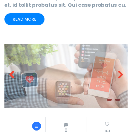
et, id tollit probatus sit. Qui case probatus cu.
READ MORE
Prev
Next
ious
0
151